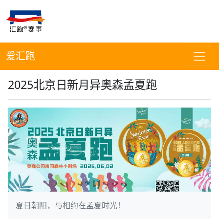
爱汇跑
2025北京日新月异奥森孟夏跑
夏日朝阳，与相约在孟夏时光！