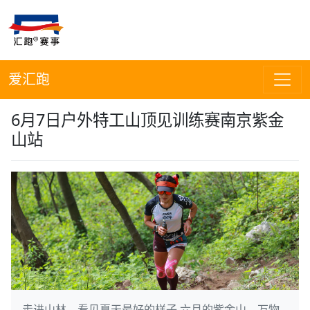
爱汇跑
6月7日户外特工山顶见训练赛南京紫金
山站
走进山林，看见夏天最好的样子 六月的紫金山，万物