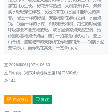
都在用力生长。 野花开得热烈，大树撑开绿伞，潺潺
溪水轻轻穿过碎石，发出只有在山谷里才能听见的声
音。 碧玉一样的野湖，安静地卧在群山之间，水面如
镜。 镜面一样的水库，倒映着云和树，跑过的时候连
呼吸都会不自觉地放轻。 峡谷里清凉如天然空调，婚
纱摄影基地如诗如画，随手一拍都是山野大片。 登上
山脊线，整座城市的天际线在你眼前铺开——钢筋水泥
变得渺小，而你站在高处，一览众山小。
2026年06月07日 06:30
钟山境（地铁4号线蒋王庙1号口500米）
144
立即报名
喜欢