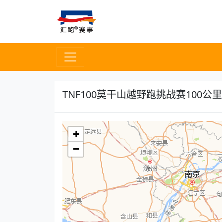
TNF100莫干山越野跑挑战赛100公
+
−