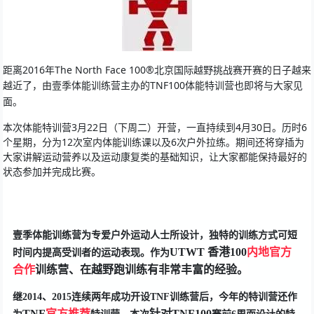
距离2016年The North Face 100®北京国际越野挑战赛开赛的日子越来
越近了，由
壹季体能训练营
主办的TNF100体能特训营也即将与大家见
面。
本次体能特训营3月22日（下周二）开营，一直持续到4月30日。历时6
个星期，分为12次室内体能训练课以及6次户外拉练。期间还将穿插为
大家讲解运动营养以及运动康复类的基础知识，让大家都能保持最好的
状态参加并完成比赛。
壹季体能训练营为专爱户外运动人士所设计，独特的训练方式可短
UTWT
 香港100
内地官方
时间内提高受训者的运动表现。作为
合作
训练营
、
在越野跑训练有非常丰富的经验。
继2014、2015连续两年成功开设TNF训练营后，今年的特训营还作
TNF
官方推荐
针对TNF100