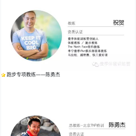
 跑步专项教练——陈勇杰