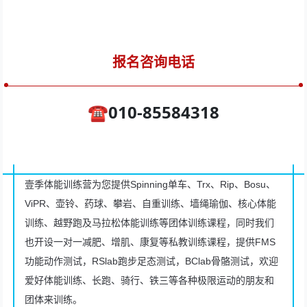
报名咨询电话
☎️010-85584318
壹季体能训练营为您提供Spinning单车、Trx、Rip、Bosu、
ViPR、壶铃、药球、攀岩、自重训练、墙绳瑜伽、核心体能
训练、越野跑及马拉松体能训练等团体训练课程，同时我们
也开设一对一减肥、增肌、康复等私教训练课程，提供FMS
功能动作测试，RSlab跑步足态测试，BClab骨骼测试，欢迎
爱好体能训练、长跑、骑行、铁三等各种极限运动的朋友和
团体来训练。