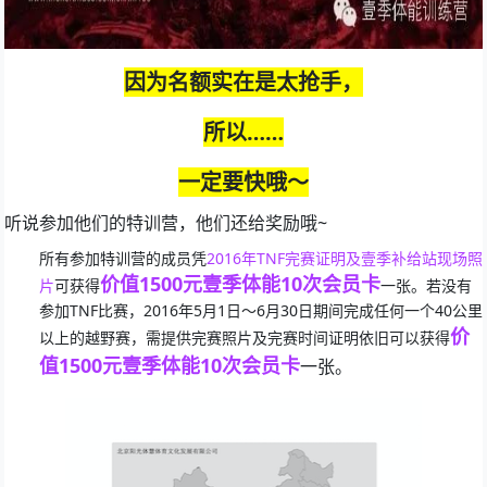
因为名额实在是太抢手，
所以……
一定要快哦～
听说参加他们的特训营，他们还给奖励哦~
所有参加特训营的成员凭
2016年TNF完赛证明及壹季补给站现场照
价值1500元壹季体能10次会员卡
片
可获得
一张。
若没有
参加TNF比赛，2016年5月1日～6月30日期间完成任何一个40公里
价
以上的越野赛，需提供完赛照片及完赛时间证明依旧可以获得
值1500元壹季体能10次会员卡
一张。