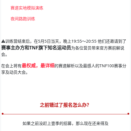
赛道实地模拟演练
夜间路跑训练
⚠️训练营结束后，在5月5日当天，晚上19:55～20:55 他们还邀请到了
赛事主办方和TNF旗下知名运动员
为各位营员带来官方赛前解说
会。
最权威，最详细
在会上将有
的赛道解析以及最感人的TNF100赛事分
享及动员大会。
之前错过了报名怎么办？
如果之前没赶上壹季的招募，那么现在还来得及