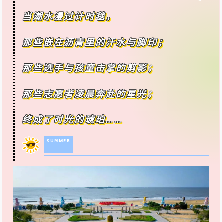
当潮水漫过计时毯，
那些嵌在沥青里的汗水与脚印；
那些选手与孩童击掌的剪影；
那些志愿者凌晨奔赴的星光；
终成了时光的琥珀……
SUMMER