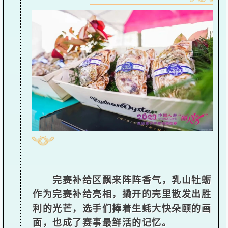
完赛补给区飘来阵阵香气，乳山牡蛎
作为完赛补给亮相，撬开的壳里散发出胜
利的光芒，选手们捧着生蚝大快朵颐的画
面，也成了赛事最鲜活的记忆。