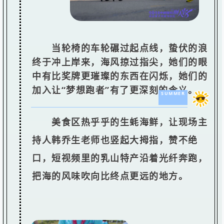
当轮椅的车轮碾过起点线，蛰伏的浪
终于冲上岸来，海风掠过指尖，她们的眼
中有比奖牌更璀璨的东西在闪烁，她们的
加入让“梦想跑者”有了更深刻的含义。
SUMMER
美食区热乎乎的生蚝海鲜，让现场主
持人韩乔生老师也竖起大拇指，赞不绝
口，短视频里的乳山特产沿着光纤奔跑，
把海的风味吹向比终点更远的地方。