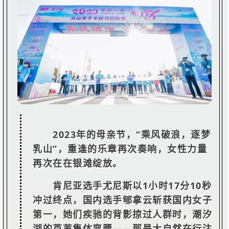
2023年的母亲节，“乘风破浪，逐梦
乳山”，重逢的乐章再次奏响，女性力量
再次在在银滩绽放。
肯尼亚选手尤尼斯以1小时17分10秒
冲过终点，国内选手郇拿云斩获国内女子
第一，她们疾驰的背影掠过人群时，潮汐
湖的芦苇集体弯腰——那是大自然在行注