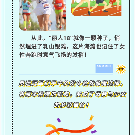
从此，“丽人18”就像一颗种子，悄
然埋进了乳山银滩，这片海滩也记住了女
性奔跑时意气飞扬的发梢！
SUMMER
奥运冠军们手中的发令枪就像魔法棒，
将原本浪漫的银滩，变成了母亲与少女
的多彩舞台！