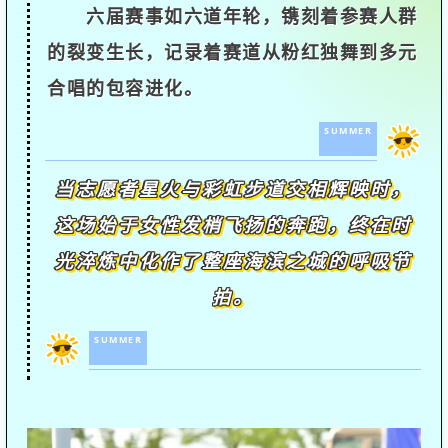
六届赛事如六道年轮，镌刻着参赛人群
的裂变生长，记录着赛道从粉红独舞到多元
合唱的包容进化。
SUMMER
当志愿者星火与彩虹步道交相辉映时，
这场始于女性发梢飞扬的奔跑，终在时
光淬炼中化作了整座海滨之城的呼吸节
拍。
SUMMER