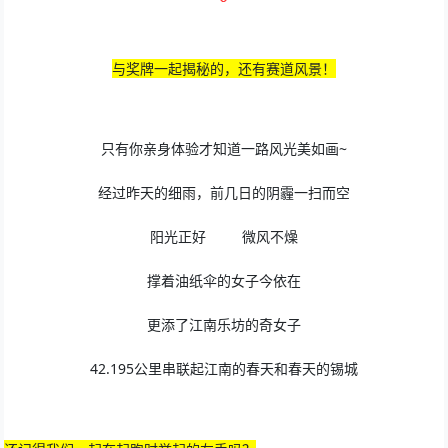
与奖牌一起揭秘的，还有赛道风景！
只有你亲身体验才知道一路风光美如画~
经过昨天的细雨，前几日的阴霾一扫而空
阳光正好 微风不燥
撑着油纸伞的女子今依在
更添了江南乐坊的奇女子
42.195公里串联起江南的春天和春天的锡城