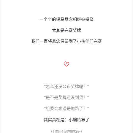
一个个的锡马悬念相继被揭晓
尤其是完赛奖牌
我们一直将悬念保留到了小伙伴们完赛
“怎么还没公布奖牌呢？”
“是不是奖牌还没到货？”
“组委会难道是跑路了？”
其实真相是：小编给忘了
（上面这个是开玩笑的~）