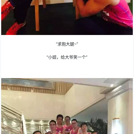
“求抱大腿~”
“小妞，给大爷笑一个”