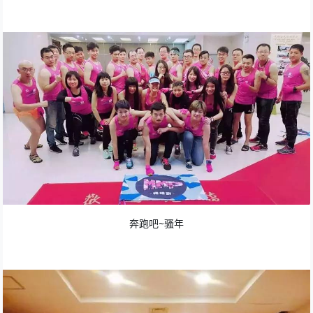
奔跑吧~骚年