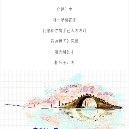
穿越江南
淋一场樱花雨
我愿和你携手在太湖湖畔
看遍世间的风景
漫天绯色中
相忘于江湖