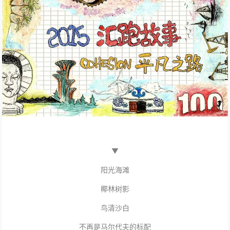
▼
阳光海滩
椰林树影
鸟清沙白
不再是马尔代夫的标配