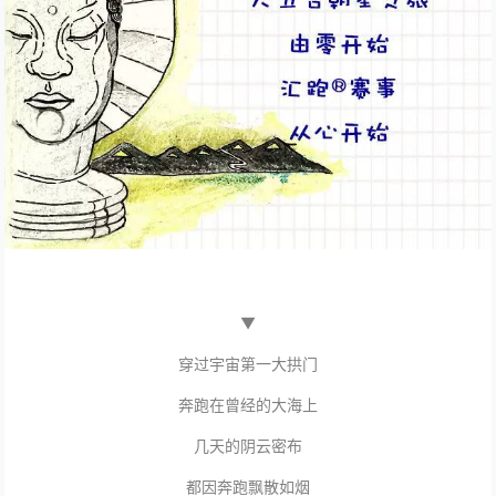
▼
穿过宇宙第一大拱门
奔跑在曾经的大海上
几天的阴云密布
都因奔跑飘散如烟