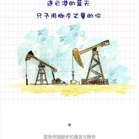
▼
那些伴随脚步的痛苦与畅快