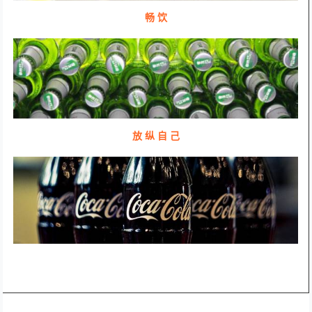
畅 饮
放 纵 自 己