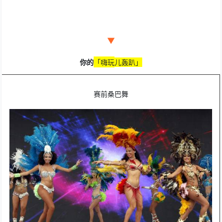
▼
你的
「
嗨玩
儿轰趴」
赛前桑巴舞