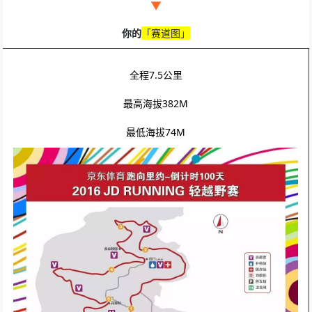
▼
你的
「赛道图」
全程7.5公里
最高海拔382M
最低海拔74M