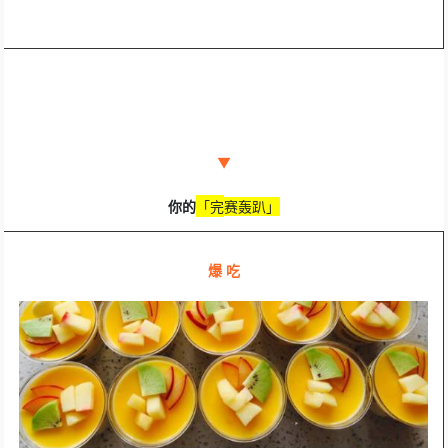
▼
你的
「
完
赛轰趴
」
爆 吃