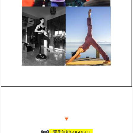
▼
你的
「
壹季体能GOGOGO」