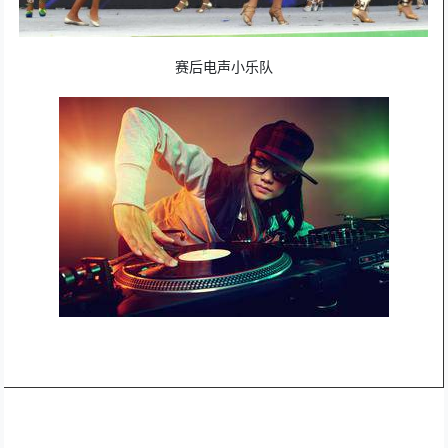
赛后电声小乐队